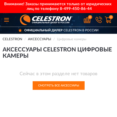
Внимание! Заказы принимаются только от юридических
лиц по телефону
8-499-450-86-44
0
0
ОФИЦИАЛЬНЫЙ ДИЛЕР
CELESTRON В РОССИИ
CELESTRON
АКСЕССУАРЫ
Цифровые камеры
АКСЕССУАРЫ CELESTRON ЦИФРОВЫЕ
КАМЕРЫ
Сейчас в этом разделе нет товаров
СМОТРЕТЬ ВСЕ АКСЕССУАРЫ