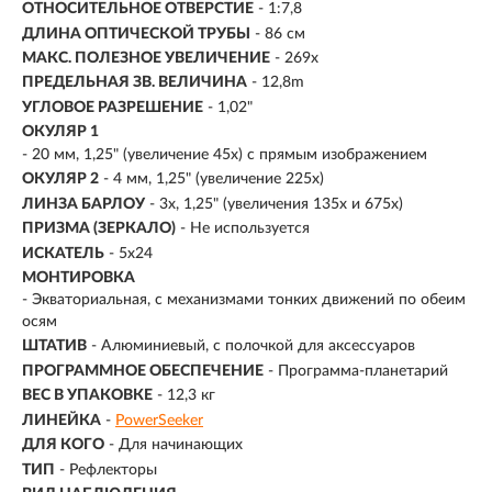
ОТНОСИТЕЛЬНОЕ ОТВЕРСТИЕ
- 1:7,8
ДЛИНА ОПТИЧЕСКОЙ ТРУБЫ
- 86 см
МАКС. ПОЛЕЗНОЕ УВЕЛИЧЕНИЕ
-
269х
ПРЕДЕЛЬНАЯ ЗВ. ВЕЛИЧИНА
- 12,8m
УГЛОВОЕ РАЗРЕШЕНИЕ
- 1,02"
ОКУЛЯР 1
- 20 мм, 1,25" (увеличение 45х) с прямым изображением
ОКУЛЯР 2
- 4 мм, 1,25" (увеличение 225х)
ЛИНЗА БАРЛОУ
- 3х, 1,25" (увеличения 135х и 675х)
ПРИЗМА (ЗЕРКАЛО)
- Не используется
ИСКАТЕЛЬ
- 5х24
МОНТИРОВКА
-
Экваториальная, с механизмами тонких движений по обеим
осям
ШТАТИВ
- Алюминиевый, с полочкой для аксессуаров
ПРОГРАММНОЕ ОБЕСПЕЧЕНИЕ
- Программа-планетарий
ВЕС В УПАКОВКЕ
- 12,3 кг
ЛИНЕЙКА
-
PowerSeeker
ДЛЯ КОГО
-
Для начинающих
ТИП
-
Рефлекторы